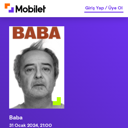
Giriş Yap
/
Üye Ol
Baba
31 Ocak 2024, 21:00