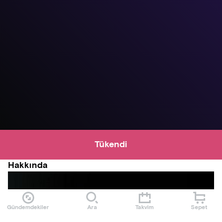
Tükendi
Hakkında
Gündemdekiler
Ara
Takvim
Sepet