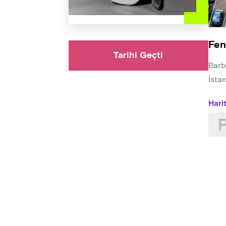
Fen
Tarihi Geçti
Barb
İsta
Hari