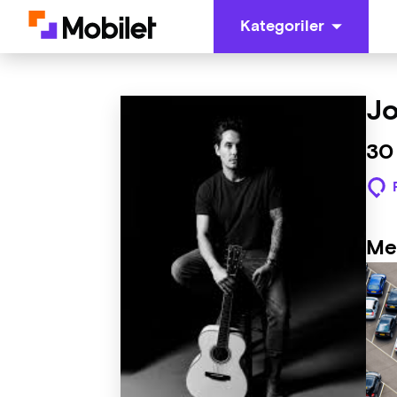
Kategoriler
Jo
30 
Me