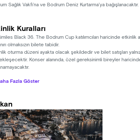
um Sağlık Vakfı'na ve Bodrum Deniz Kurtarma'ya bağışlanacaktır.
inlik Kuralları
miles Black 36. The Bodrum Cup katılımcıları haricinde etkinlik a
ınırı olmaksızın bilete tabidir.
nlik oturma düzeni ayakta olacak şekildedir ve bilet satışları yalnızc
ekleşecektir. Konser alanında, özel gereksinimli bireyler harici
anamayacaktır.
rlı sayıda olmak üzere yalnızca 750 adet bilet satıştadır.
aha Fazla Göster
aş altı katılımcılar, konsere anne ve/veya baba refakatinde katılab
ser alanında görüntü ve ses kaydı yapılacağından ve söz konusu
m Cup ve sponsorları tarafından tanıtıcı video ve derlemelerde 
kan
iği yanında olmayan bilet sahipleri etkinlik alanına alınmayacaktır.
ival alanında yiyecek-içecek satışı yapılacağı için, dışarıdan yi
nizasyon, hava koşulları sebebiyle etkinlik alanını değiştirme, et
nı haizdir.
ival alanına profesyonel ses ve görüntü araçları (video kamera ve