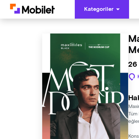
Kategoriler
Ma
Me
26
Ha
Maxi
Tüm h
eğle
Konse