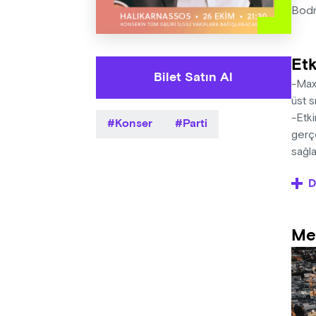
Bodr
Etk
Bilet Satın Al
-Maxi
üst s
-Etki
Konser
Parti
gerç
sağl
-Sını
D
-18 y
-Kon
Bodru
Me
-Kiml
-Fest
-Orga
hakkı
-Fest