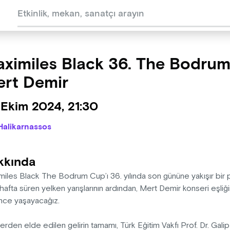
ximiles Black 36. The Bodru
rt Demir
 Ekim 2024, 21:30
Halikarnassos
kkında
miles Black The Bodrum Cup’ı 36. yılında son gününe yakışır bir 
afta süren yelken yarışlarının ardından, Mert Demir konseri eşliği
nce yaşayacağız.
rden elde edilen gelirin tamamı, Türk Eğitim Vakfı Prof. Dr. Gali