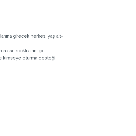
lanına girecek herkes, yaş alt-
a sarı renkli alan için
nde kimseye oturma desteği
ilir.
 görüntüler Maximiles Black The
kullanılabilecektir.
yecek ve içecek getirilemez.
kinliği erteleme veya iptal etme
 fotoğraf makinası), selfie ve