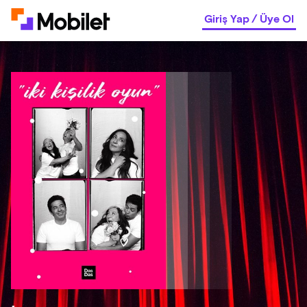
Giriş Yap
/
Üye Ol