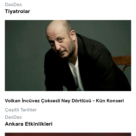
DasDas
Tiyatrolar
Volkan İncüvez Çoksesli Ney Dörtlüsü - Kün Konseri
Çeşitli Tarihler
DasDas
Ankara Etkinlikleri